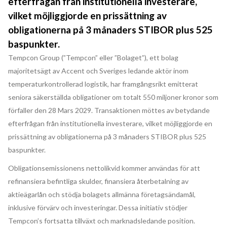
efterfrågan från institutionella investerare,
vilket möjliggjorde en prissättning av
obligationerna på 3 månaders STIBOR plus 525
baspunkter.
Tempcon Group (”Tempcon” eller ”Bolaget”), ett bolag
majoritetsägt av Accent och Sveriges ledande aktör inom
temperaturkontrollerad logistik, har framgångsrikt emitterat
seniora säkerställda obligationer om totalt 550 miljoner kronor som
förfaller den 28 Mars 2029. Transaktionen möttes av betydande
efterfrågan från institutionella investerare, vilket möjliggjorde en
prissättning av obligationerna på 3 månaders STIBOR plus 525
baspunkter.
Obligationsemissionens nettolikvid kommer användas för att
refinansiera befintliga skulder, finansiera återbetalning av
aktieägarlån och stödja bolagets allmänna företagsändamål,
inklusive förvärv och investeringar. Dessa initiativ stödjer
Tempcon’s fortsatta tillväxt och marknadsledande position.