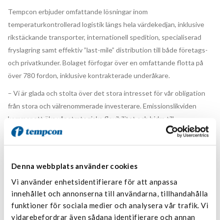
Tempcon erbjuder omfattande lösningar inom
temperaturkontrollerad logistik längs hela värdekedjan, inklusive
rikstäckande transporter, internationell spedition, specialiserad
fryslagring samt effektiv ”last-mile” distribution till både företags-
och privatkunder. Bolaget förfogar över en omfattande flotta på
över 780 fordon, inklusive kontrakterade underåkare.
– Vi är glada och stolta över det stora intresset för vår obligation
från stora och välrenommerade investerare. Emissionslikviden
kommer att öka vår strategiska flexibilitet och bidra till
förverkligandet av vår strategiska plan, säger Christian Hallberg,
VD och Koncernchef för Tempcon.
Emissionen genomfördes med Pareto Securities och SEB som joint
Denna webbplats använder cookies
bookrunners. Gernandt & Danielsson var juridisk rådgivare till Joint
Vi använder enhetsidentifierare för att anpassa
Bookrunners och Mannheimer Swartling rådgivare åt Tempcon
innehållet och annonserna till användarna, tillhandahålla
Group.
funktioner för sociala medier och analysera vår trafik. Vi
vidarebefordrar även sådana identifierare och annan
Tempcon Group AB är en koncern specialiserad på