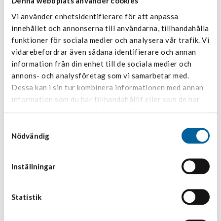
Denna webbplats använder cookies
Vi använder enhetsidentifierare för att anpassa
24 maj 2024 | News, PR, Non Regulatory
Tempcon Group förvärvar Cold Star Logistics och stärker sin position i Mellansverige
innehållet och annonserna till användarna, tillhandahålla
funktioner för sociala medier och analysera vår trafik. Vi
vidarebefordrar även sådana identifierare och annan
5 april 2024 | News, PR, Non Regulatory
information från din enhet till de sociala medier och
Håkan Landgren ny vd för Abbekås Transport & Logistik
annons- och analysföretag som vi samarbetar med.
Dessa kan i sin tur kombinera informationen med annan
information som du har tillhandahållit eller som de har
25 mars 2024 | News, PR, Non Regulatory
samlat in när du har använt deras tjänster.
Fredrik Persson utses till ny vd för Tempcon Norrland
Samtyckesval
Nödvändig
6 mars 2024 | News, PR, Non Regulatory
Ny vd på Klimat-Transport och Syd Frys
Inställningar
15 december 2023 | News, PR, Non Regulatory
Dubblerad fryskapacitet hos Syd Frys i Hyllinge
Statistik