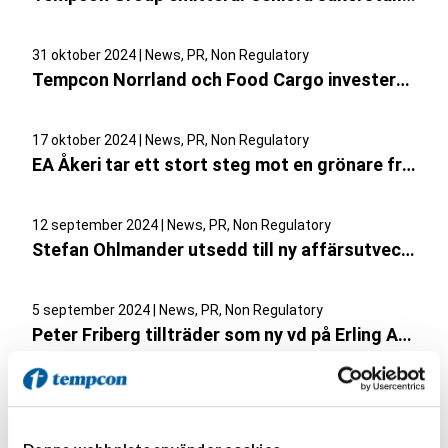
31 oktober 2024 | News, PR, Non Regulatory
Tempcon Norrland och Food Cargo investerar i helelektrisk lastbil för tempererade livsmedelstransporter
17 oktober 2024 | News, PR, Non Regulatory
EA Åkeri tar ett stort steg mot en grönare framtid med nya gasdrivna lastbilar
12 september 2024 | News, PR, Non Regulatory
Stefan Ohlmander utsedd till ny affärsutvecklare inom Tempcon Group
5 september 2024 | News, PR, Non Regulatory
Peter Friberg tillträder som ny vd på Erling Andersson Åkeri
13 juni 2024 | News, PR, Non Regulatory
Tempcons dotterbolag EA Åkeri utökar sitt samarbete med Arla Foods