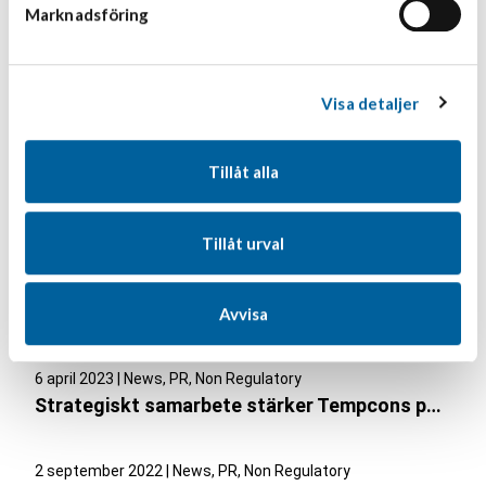
1 december 2023 | News, PR, Non Regulatory
Marknadsföring
Nytt bolag i Tempcon Group
Visa detaljer
10 november 2023 | News, PR, Non Regulatory
Tempcons dotterbolag byter namn till Abbekås Transport & Logistik AB
Tillåt alla
6 oktober 2023 | News, PR, Non Regulatory
Tempcon Norrland vinner upphandling för stor dagligvaruaktör
Tillåt urval
12 maj 2023 | News, PR, Non Regulatory
Nytt strategiskt samarbete stärker Tempcons verksamhet i norr
Avvisa
6 april 2023 | News, PR, Non Regulatory
Strategiskt samarbete stärker Tempcons position i Stockholmsområdet
2 september 2022 | News, PR, Non Regulatory