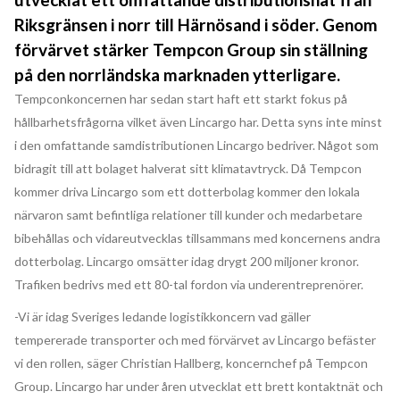
Riksgränsen i norr till Härnösand i söder. Genom
förvärvet stärker Tempcon Group sin ställning
på den norrländska marknaden ytterligare.
Tempconkoncernen har sedan start haft ett starkt fokus på
hållbarhetsfrågorna vilket även Lincargo har. Detta syns inte minst
i den omfattande samdistributionen Lincargo bedriver. Något som
bidragit till att bolaget halverat sitt klimatavtryck. Då Tempcon
kommer driva Lincargo som ett dotterbolag kommer den lokala
närvaron samt befintliga relationer till kunder och medarbetare
bibehållas och vidareutvecklas tillsammans med koncernens andra
dotterbolag. Lincargo omsätter idag drygt 200 miljoner kronor.
Trafiken bedrivs med ett 80-tal fordon via underentreprenörer.
-Vi är idag Sveriges ledande logistikkoncern vad gäller
tempererade transporter och med förvärvet av Lincargo befäster
vi den rollen, säger Christian Hallberg, koncernchef på Tempcon
Group. Lincargo har under åren utvecklat ett brett kontaktnät och