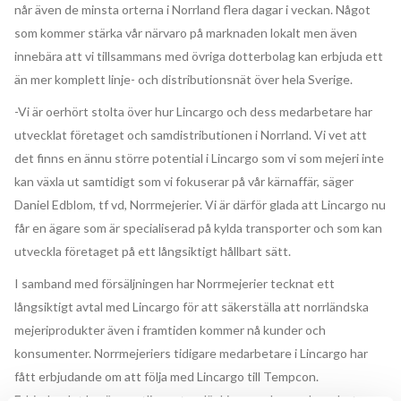
når även de minsta orterna i Norrland flera dagar i veckan. Något
som kommer stärka vår närvaro på marknaden lokalt men även
innebära att vi tillsammans med övriga dotterbolag kan erbjuda ett
än mer komplett linje- och distributionsnät över hela Sverige.
-Vi är oerhört stolta över hur Lincargo och dess medarbetare har
utvecklat företaget och samdistributionen i Norrland. Vi vet att
det finns en ännu större potential i Lincargo som vi som mejeri inte
kan växla ut samtidigt som vi fokuserar på vår kärnaffär, säger
Daniel Edblom, tf vd, Norrmejerier. Vi är därför glada att Lincargo nu
får en ägare som är specialiserad på kylda transporter och som kan
utveckla företaget på ett långsiktigt hållbart sätt.
I samband med försäljningen har Norrmejerier tecknat ett
långsiktigt avtal med Lincargo för att säkerställa att norrländska
mejeriprodukter även i framtiden kommer nå kunder och
konsumenter. Norrmejeriers tidigare medarbetare i Lincargo har
fått erbjudande om att följa med Lincargo till Tempcon.
Erbjudandet berör samtliga orter där Lincargo har verksamhet,