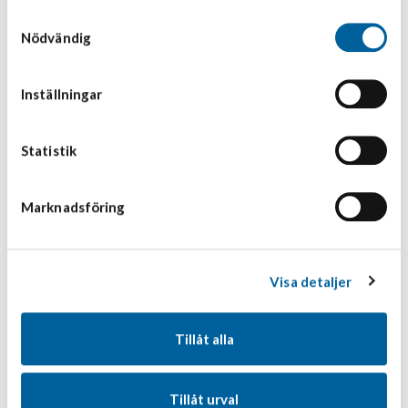
Relaterade nyheter
Samtyckesval
Nödvändig
23 juli 2026
Interim Report January – June
Inställningar
2026
Tempcon Group announces that the interim report for Q2
Statistik
2026 has been published. The report is availa...
23 juli 2026
Marknadsföring
Delårsrapport Januari – Juni 2026
Tempcon Group meddelar att Delårsrapporten Januari – Juni
Visa detaljer
2026 är offentliggjord. D...
28 maj 2026
Tillåt alla
Tempcon Group satsar i Mjölby
genom förvärvet av Fågelsta
Tillåt urval