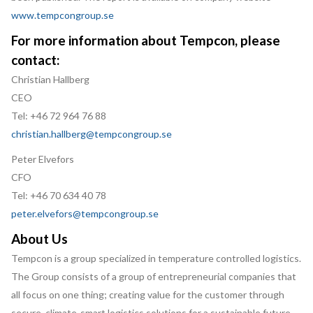
www.tempcongroup.se
For more information about Tempcon, please
contact:
Christian Hallberg
CEO
Tel: +46 72 964 76 88
christian.hallberg@tempcongroup.se
Peter Elvefors
CFO
Tel: +46 70 634 40 78
peter.elvefors@tempcongroup.se
About Us
Tempcon is a group specialized in temperature controlled logistics.
The Group consists of a group of entrepreneurial companies that
all focus on one thing; creating value for the customer through
secure, climate-smart logistics solutions for a sustainable future.