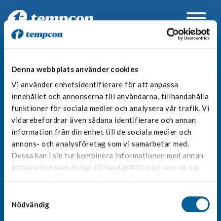
Join our newsletter to stay up to date
Denna webbplats använder cookies
Vi använder enhetsidentifierare för att anpassa
innehållet och annonserna till användarna, tillhandahålla
funktioner för sociala medier och analysera vår trafik. Vi
vidarebefordrar även sådana identifierare och annan
information från din enhet till de sociala medier och
By subscribing you agree to with our
Privacy Policy
and
annons- och analysföretag som vi samarbetar med.
provide consent to receive updates from our company.
Dessa kan i sin tur kombinera informationen med annan
information som du har tillhandahållit eller som de har
info
samlat in när du har använt deras tjänster.
Besöksadress
Samtyckesval
Pinnmogatan 1
Nödvändig
254 64 Helsingborg