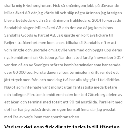
skaffa mig E-behörigheten. Fick så småningom jobb på dåvarande
Milles åkeri AB där jag körde bil och släp några år innan jag återigen
blev arbetsledare och så småningom trafikledare. 2014 förvärvade
Sandahlsbolagen Milles åkeri AB och det var då jag kom in hos
Sandahls Goods & Parcel AB. Jag gjorde en kort avstickare till
Beijers trafikenhet men kom snart tillbaka till Sandahls efter att
vd:n ringde och undrade om jag ville vara med och bygga upp deras
nya kombiterminal i Göteborg. När den stod färdig i november 2017
var den då en av Sveriges största kombiterminaler som hanterade
över 80 000 teu. Första dagen vi tog terminalen i drift var det ett
jättetryck men från och med dag två har alla tåg gått i tid därifrån.
Något som inte hade varit möjligt utan fantastiska medarbetare
och kollegor. Förutom kombiterminalen bestod Göteborgsdelen av
ett åkeri och terminal med totalt ett 90-tal anställda. Parallellt med
det här har jag också drivit en egen konsultfirma där jag pysslat
med lite av varje inom transportbranschen.
Vad var det som fick dig att tacka ja till tjänsten