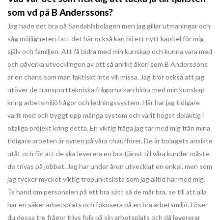
som vd på B Anderssons?
Jag hade det bra på Sandahlsbolagen men jag gillar utmaningar och
såg möjligheten i att det här också kan bli ett nytt kapitel för mig
själv och familjen. Att få bidra med min kunskap och kunna vara med
och påverka utvecklingen av ett så anrikt åkeri som B Anderssons
är en chans som man faktiskt inte vill missa. Jag tror också att jag
utöver de transporttekniska frågorna kan bidra med min kunskap
kring arbetsmiljöfrågor och ledningssystem. Här har jag tidigare
varit med och byggt upp många system och varit högst delaktig i
otaliga projekt kring detta. En viktig fråga jag tar med mig från mina
tidigare arbeten är synen på våra chaufförer. De är bolagets ansikte
utåt och för att de ska leverera en bra tjänst till våra kunder måste
de trivas på jobbet. Jag har under åren utvecklat en enkel, men som
jag tycker mycket viktig trepunktslista som jag alltid har med mig.
Ta hand om personalen på ett bra sätt så de mår bra, se till att alla
har en säker arbetsplats och fokusera på en bra arbetsmiljö. Löser
du dessa tre frågor trivs folk på sin arbetsplats och då levererar