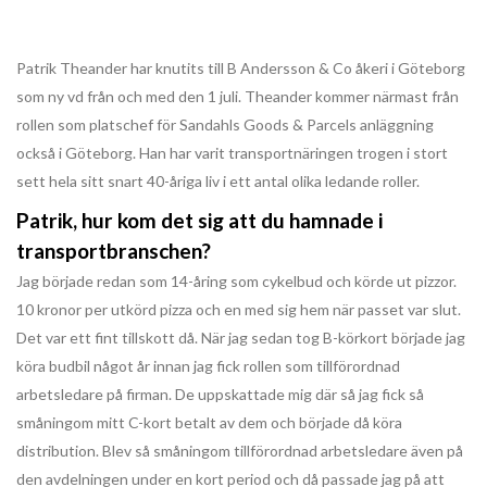
Patrik Theander har knutits till B Andersson & Co åkeri i Göteborg
som ny vd från och med den 1 juli. Theander kommer närmast från
rollen som platschef för Sandahls Goods & Parcels anläggning
också i Göteborg. Han har varit transportnäringen trogen i stort
sett hela sitt snart 40-åriga liv i ett antal olika ledande roller.
Patrik, hur kom det sig att du hamnade i
transportbranschen?
Jag började redan som 14-åring som cykelbud och körde ut pizzor.
10 kronor per utkörd pizza och en med sig hem när passet var slut.
Det var ett fint tillskott då. När jag sedan tog B-körkort började jag
köra budbil något år innan jag fick rollen som tillförordnad
arbetsledare på firman. De uppskattade mig där så jag fick så
småningom mitt C-kort betalt av dem och började då köra
distribution. Blev så småningom tillförordnad arbetsledare även på
den avdelningen under en kort period och då passade jag på att