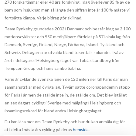
270 forskartimmar eller 40 års forskning. Idag överlever 85 % av de
barn som insjuknar, men så länge den siffran inte är 100 % måste vi
fortsätta kämpa. Varje bidrag gör skillnad.
Team Rynkeby grundades 2002 i Danmark och består idag av 2 100
motionscyklister och 550 medhjälpare fördelat på 57 lokala lag från
Danmark, Sverige, Finland, Norge, Färöarna, Island, Tyskland och
Schweiz. Deltagarna är utvalda bland tusentals sökande. Två av
årets deltagare i Helsingborgslaget var Tobias Lundberg från
Tempcon Group och hans sambo Sabina.
Varje år cyklar de svenska lagen de 120 milen ner till Paris där man
sammanstrålar med övriga lag. Tyvärr satte coronapandemin stopp
för Paris i år men de ställde inte in, de ställde om. Det blev istället
en sex dagars cykling i Sverige med målgång i Helsingborg och
insamlingsrekord för bland andra Helsingborgslaget.
Du kan läsa mer om Team Rynkeby och hur du kan anmäla dig för
att delta i nästa års cykling på deras
hemsida.